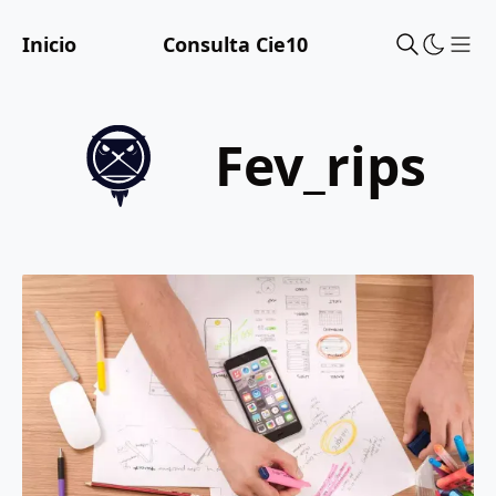
Inicio
Consulta Cie10
Sho
fev_rips